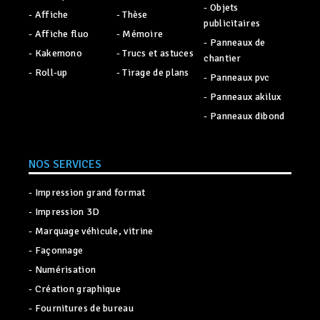
- Objets
- Affiche
- Thèse
publicitaires
- Affiche fluo
- Mémoire
- Panneaux de
- Kakemono
- Trucs et astuces
chantier
- Roll-up
- Tirage de plans
- Panneaux pvc
- Panneaux akilux
- Panneaux dibond
NOS SERVICES
05 61 23 64 12
- Impression grand format
Appelez-nous !
- Impression 3D
- Marquage véhicule, vitrine
DEMANDE DE 
Rapide et compé
- Façonnage
- Numérisation
TARIF ÉTUDIA
- Création graphique
Appelez-nous !
- Fournitures de bureau