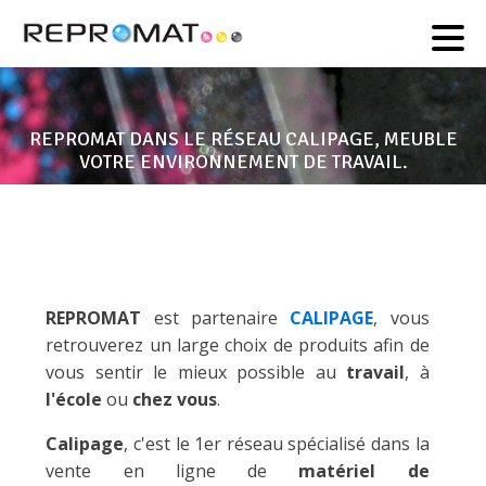
REPROMAT
– 25 Rue Danielle Casanova –
05 61 23 64 12
31000 Toulouse
REPROMAT DANS LE RÉSEAU CALIPAGE, MEUBLE
VOTRE ENVIRONNEMENT DE TRAVAIL.
REPROMAT
est partenaire
CALIPAGE
, vous
retrouverez un large choix de produits afin de
vous sentir le mieux possible au
travail
, à
l'école
ou
chez vous
.
Calipage
, c'est le 1er réseau spécialisé dans la
vente en ligne de
matériel de