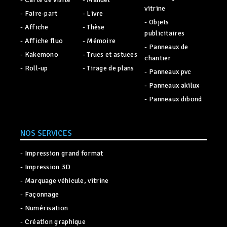
vitrine
- Faire-part
- Livre
- Objets
- Affiche
- Thèse
publicitaires
- Affiche fluo
- Mémoire
- Panneaux de
- Kakemono
- Trucs et astuces
chantier
- Roll-up
- Tirage de plans
- Panneaux pvc
- Panneaux akilux
- Panneaux dibond
NOS SERVICES
05 61 23 64 12
- Impression grand format
Appelez-nous !
- Impression 3D
- Marquage véhicule, vitrine
DEMANDE DE 
Rapide et compé
- Façonnage
- Numérisation
TARIF ÉTUDIA
- Création graphique