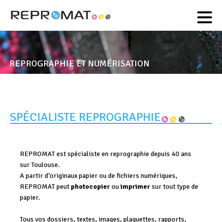
REPROMAT
– 25 Rue Danielle Casanova –
05 61 23 64 12
31000 Toulouse
REPROGRAPHIE ET NUMÉRISATION
SPÉCIALISTE REPROGRAPHIE
REPROMAT est spécialiste en reprographie depuis 40 ans
sur Toulouse.
A partir d’originaux papier ou de fichiers numériques,
REPROMAT peut
photocopier
ou
imprimer
sur tout type de
papier.
Tous vos dossiers, textes, images, plaquettes, rapports,